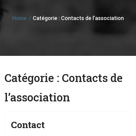
e
n
Home
Catégorie :
Contacts de l’association
a
v
i
g
a
t
Catégorie :
Contacts de
i
o
l’association
n
Contact