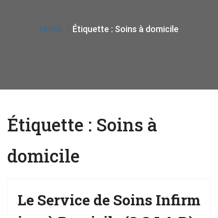
e
n
Home
Étiquette :
Soins à domicile
a
v
i
g
a
t
Étiquette :
Soins à
i
o
domicile
n
Le Service de Soins Infirm