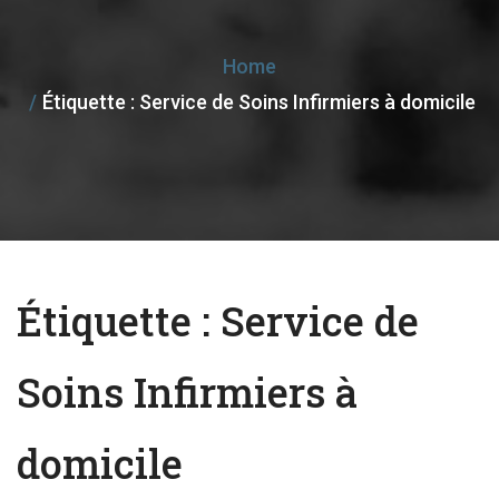
e
n
Home
a
Étiquette :
Service de Soins Infirmiers à domicile
v
i
g
a
t
i
Étiquette :
Service de
o
n
Soins Infirmiers à
domicile