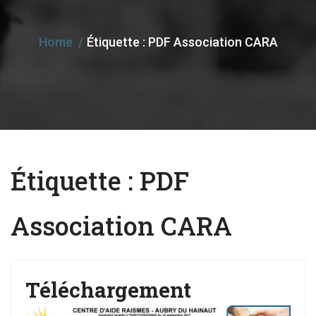
e
n
Home
Étiquette :
PDF Association CARA
a
v
i
g
a
t
Étiquette :
PDF
i
o
Association CARA
n
Téléchargement