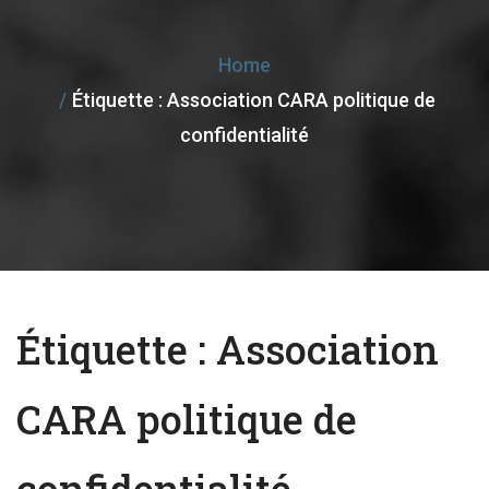
e
n
Home
a
Étiquette :
Association CARA politique de
v
confidentialité
i
g
a
t
i
o
Étiquette :
Association
n
CARA politique de
confidentialité