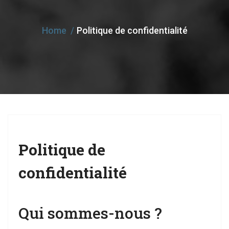
e
n
Home
Politique de confidentialité
a
v
i
g
a
t
i
Politique de
o
n
confidentialité
Qui sommes-nous ?