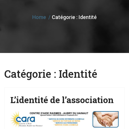
e
n
Home
Catégorie :
Identité
a
v
i
g
a
t
Catégorie :
Identité
i
o
n
L’identité de l’association